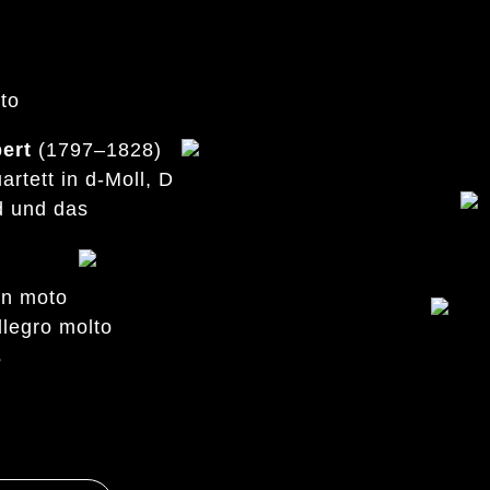
lto
ert
(1797–1828)
artett in d-Moll, D
d und das
on moto
llegro molto
s