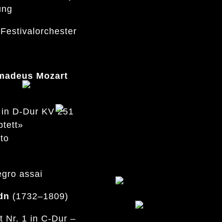
ung
Festivalorchester
madeus Mozart
 in D-Dur KV 251
tett»
lto
egro assai
dn
(1732–1809)
t Nr. 1 in C-Dur –