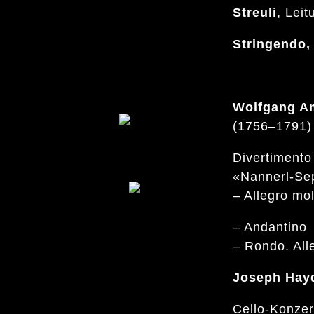
Streuli
, Leit
Stringendo,
Wolfgang A
(1756–1791)
Divertimento
«Nannerl-Sep
– Allegro mo
– Andantino
– Rondo. All
Joseph Hay
Cello-Konzer