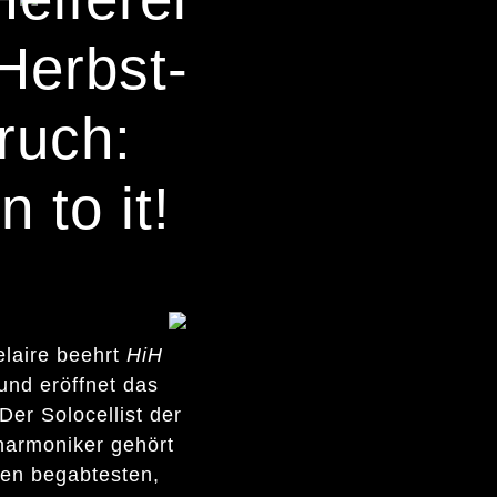
 Herbst-
ruch:
n to it!
laire beehrt
HiH
 und eröffnet das
 Der Solocellist der
lharmoniker gehört
den begabtesten,