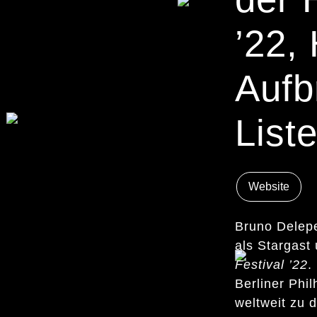
’22,
Aufb
Liste
Website
Bruno Delepe
als Stargast
Festival ’22
.
Berliner Phi
weltweit zu 