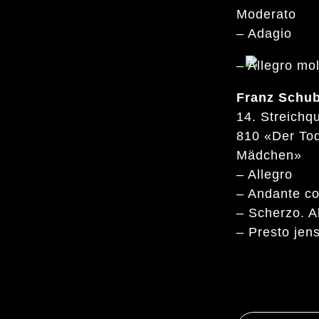
Moderato
– Adagio
– Allegro mo
Franz Schub
14. Streichqu
810 «Der To
Mädchen»
– Allegro
– Andante c
– Scherzo. A
– Presto jen