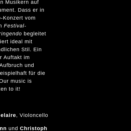
n Musikern auf
ument.
Dass er in
o-Konzert vom
en
Festival-
ringendo
begleitet
ert ideal mit
dlichen Stil. Ein
r Auftakt im
 Aufbruch und
ispielhaft für die
Our music is
ten to it!
elaire
, Violoncello
nn
und
Christoph