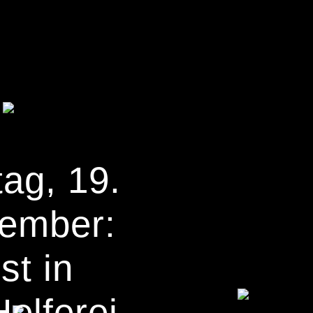
ag, 19.
ember:
st in
Helferei