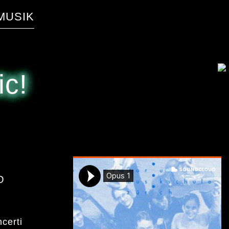
MUSIK
ic!
O
certi