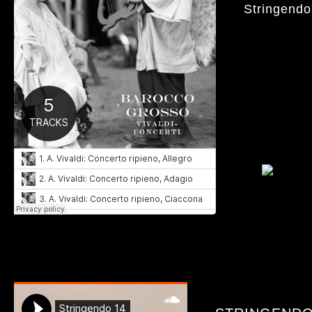
Stringendo