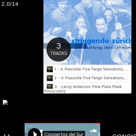
 2.0/14