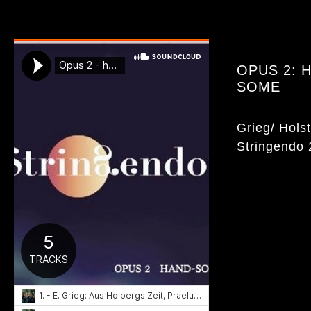
OPUS 2: 
SOME
Grieg/ Holst
Stringendo 