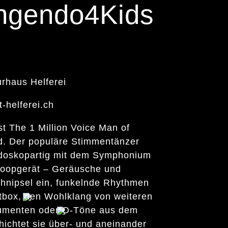
ingendo4Kids
urhaus Helferei
-helferei.ch
st The 1 Million Voice Man of
d. Der populäre Stimmentänzer
idoskopartig mit dem Symphonium
Loopgerät – Geräusche und
nipsel ein, funkelnde Rhythmen
tbox, den Wohlklang von weiteren
rumenten oder O-Töne aus dem
chichtet sie über- und aneinander