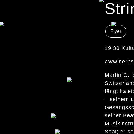
Str
Flyer
19:30 Kult
www.herbst
Martin O. i
Switzerlan
fängt kale
– seinem 
Gesangssch
seiner Bea
Musikinst
Saal; er s